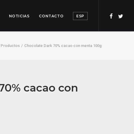
NOTICIAS
CONTACTO
ESP
Productos
Chocolate Dark 70% cacao con menta 100g
 70% cacao con