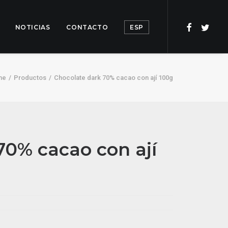
NOTICIAS
CONTACTO
ESP
me
Productos
Chocolate dark 70% cacao con ají 100g
70% cacao con ají