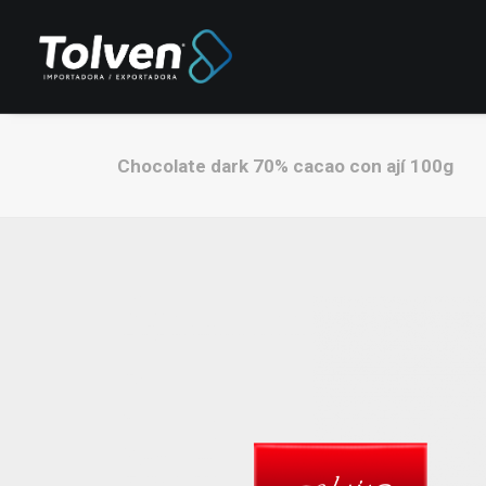
Chocolate dark 70% cacao con ají 100g