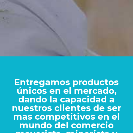
Entregamos productos
únicos en el mercado,
dando la capacidad a
nuestros clientes de ser
mas competitivos en el
mundo del comercio