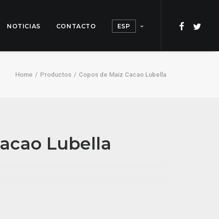
NOTICIAS
CONTACTO
ESP
Home
Productos
Copos de Maiz Cacao Lubella
acao Lubella