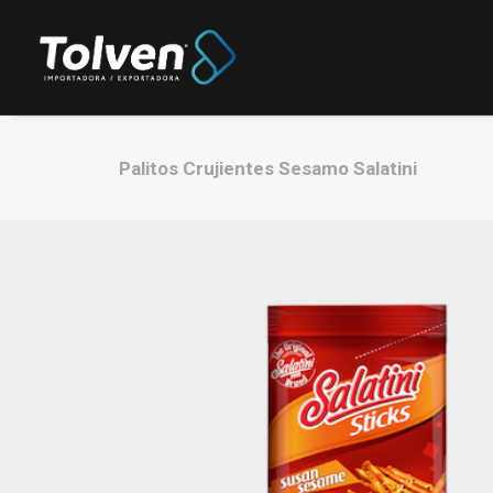
Palitos Crujientes Sesamo Salatini