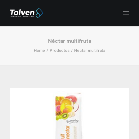
Néctar multifruta
Home
Productos
Néctar multifruta